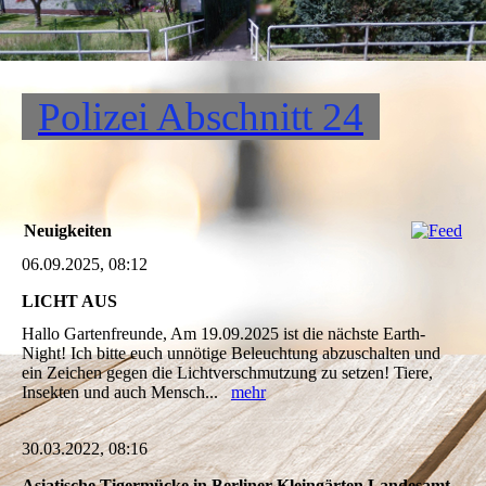
Polizei Abschnitt 24
Neuigkeiten
06.09.2025, 08:12
LICHT AUS
Hallo Gartenfreunde, Am 19.09.2025 ist die nächste Earth-
Night! Ich bitte euch unnötige Beleuchtung abzuschalten und
ein Zeichen gegen die Lichtverschmutzung zu setzen! Tiere,
Insekten und auch Mensch...
mehr
30.03.2022, 08:16
Asiatische Tigermücke in Berliner Kleingärten Landesamt